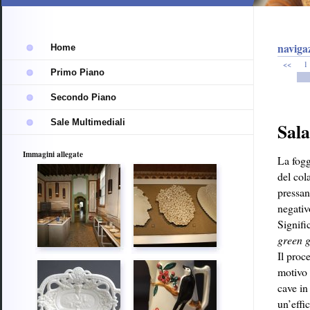
trasparente
navigaz
Home
<<
1
Primo Piano
Secondo Piano
Sale Multimediali
Sala
Immagini allegate
La fogg
del col
pressan
negativ
Signifi
green 
Il proc
motivo 
cave in
un’effi