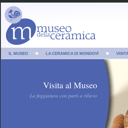
IL MUSEO
LA CERAMICA DI MONDOVÌ
VISIT
La Fondazione
Storia del distretto
Prim
ceramico monregalese
Marco Levi: imprenditore,
Seco
banchiere, benefattore
Le manifatture
Visita al Museo
Sale
Palazzo Fauzone
Il ciclo produttivo
Vide
La foggiatura con parti a rilievo
Mondovì e il territorio
Archivio Marchi
Sostenitori
Amministrazione