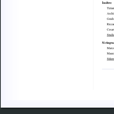
Inoltre:
Tiziana
Archivio
Guido G
Riccard
Cesare 
Studi
Si ringra
Marco Ce
Maura M
Stile