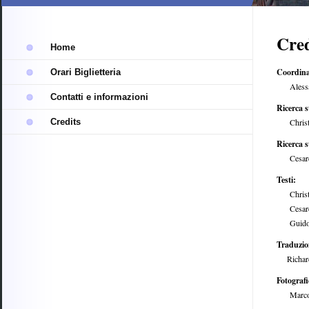
trasparente
Cre
Home
Coordinam
Orari Biglietteria
Alessan
Contatti e informazioni
Ricerca s
Credits
Christia
Ricerca s
Cesare 
Testi:
Christia
Cesare 
Guido 
Traduzio
Richard
Fotografi
Marco 