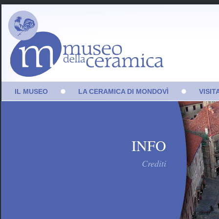
IL MUSEO
LA CERAMICA DI MONDOVÌ
VISIT
La Fondazione
Storia del distretto
Prim
ceramico monregalese
Marco Levi: imprenditore,
Seco
banchiere, benefattore
Le manifatture
INFO
Sale
Palazzo Fauzone
Il ciclo produttivo
Vide
Crediti
Mondovì e il territorio
Archivio Marchi
Sostenitori
Amministrazione