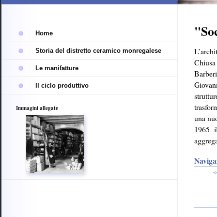
trasparente
"Soc
Home
L’archi
Storia del distretto ceramico monregalese
Chiusa 
Le manifatture
Barberi
Giovann
Il ciclo produttivo
struttu
trasfor
Immagini allegate
una nuo
1965 il
aggrega
Naviga
<