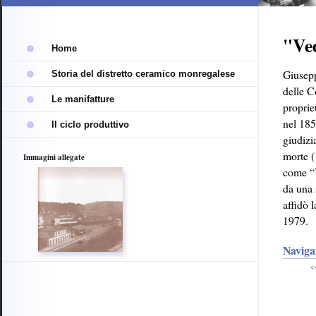
trasparente
"Ved
Home
Giusepp
Storia del distretto ceramico monregalese
delle C
Le manifatture
proprie
nel 185
Il ciclo produttivo
giudizi
morte (
Immagini allegate
come “V
da una 
affidò 
1979.
Naviga
<