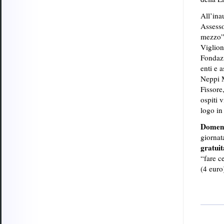
All’ina
Assesso
mezzo”,
Viglion
Fondazi
enti e 
Neppi M
Fissore,
ospiti 
logo in
Domeni
giornat
gratuit
“fare c
(4 eur