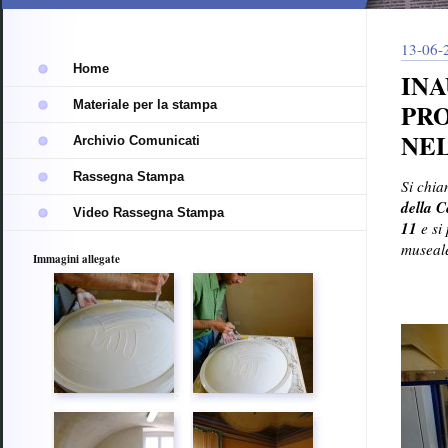
trasparente
13-06-
Home
INA
Materiale per la stampa
PRO
NE
Archivio Comunicati
Rassegna Stampa
Si chi
della 
Video Rassegna Stampa
11
e si 
museal
Immagini allegate