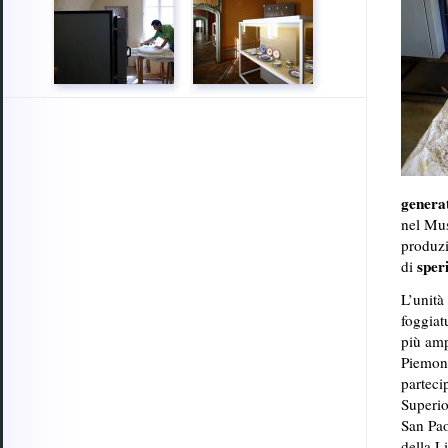
generat
nel Mu
produzi
sper
di
L’unità
foggiatu
più amp
Piemont
parteci
Superio
San Pao
della L