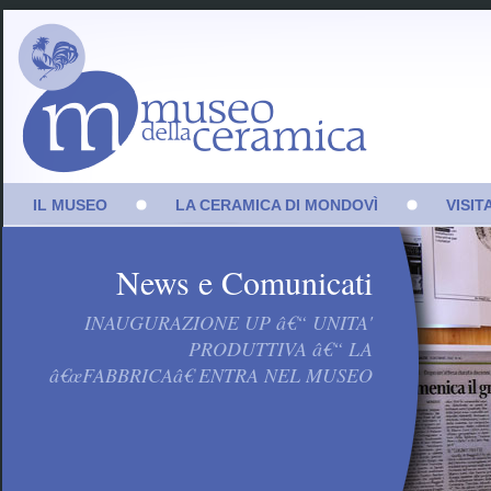
IL MUSEO
LA CERAMICA DI MONDOVÌ
VISIT
La Fondazione
Storia del distretto
Prim
ceramico monregalese
News e Comunicati
Marco Levi: imprenditore,
Seco
banchiere, benefattore
Le manifatture
INAUGURAZIONE UP â€“ UNITA'
Sale
Palazzo Fauzone
Il ciclo produttivo
PRODUTTIVA â€“ LA
Vide
â€œFABBRICAâ€ ENTRA NEL MUSEO
Mondovì e il territorio
Archivio Marchi
Sostenitori
Amministrazione